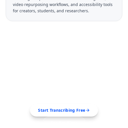
video repurposing workflows, and accessibility tools
for creators, students, and researchers.
FREE TOOL
Ready to Transcribe Your
Videos?
Extract transcripts, generate AI summaries, and
export to PDF, SRT, Markdown — all in seconds.
Start Transcribing Free
See Pro Plans